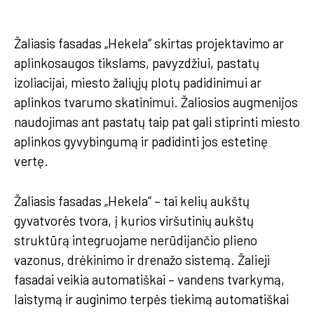
Žaliasis fasadas „Hekela“ skirtas projektavimo ar
aplinkosaugos tikslams, pavyzdžiui, pastatų
izoliacijai, miesto žaliųjų plotų padidinimui ar
aplinkos tvarumo skatinimui. Žaliosios augmenijos
naudojimas ant pastatų taip pat gali stiprinti miesto
aplinkos gyvybingumą ir padidinti jos estetinę
vertę.
Žaliasis fasadas „Hekela“ – tai kelių aukštų
gyvatvorės tvora, į kurios viršutinių aukštų
struktūrą integruojame nerūdijančio plieno
vazonus, drėkinimo ir drenažo sistemą. Žalieji
fasadai veikia automatiškai – vandens tvarkymą,
laistymą ir auginimo terpės tiekimą automatiškai