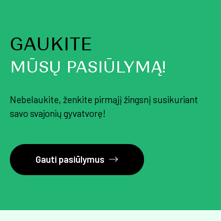
GAUKITE
MŪSŲ PASIŪLYMĄ!
Nebelaukite, ženkite pirmąjį žingsnį susikuriant
savo svajonių gyvatvorę!
Gauti pasiūlymus