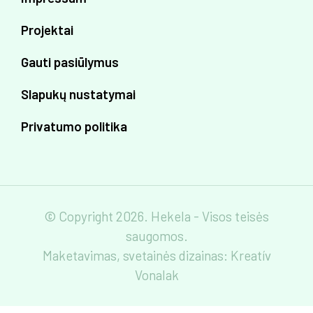
Projektai
Gauti pasiūlymus
Slapukų nustatymai
Privatumo politika
© Copyright 2026. Hekela - Visos teisės
saugomos.
Maketavimas, svetainės dizainas:
Kreatív
Vonalak